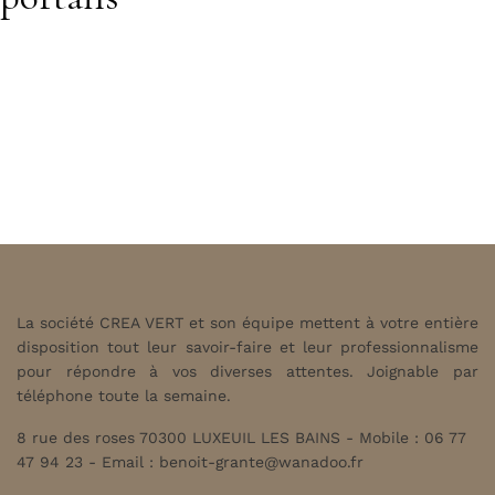
La société CREA VERT et son équipe mettent à votre entière
disposition tout leur savoir-faire et leur professionnalisme
pour répondre à vos diverses attentes. Joignable par
téléphone toute la semaine.
8 rue des roses 70300 LUXEUIL LES BAINS - Mobile : 06 77
47 94 23 - Email :
benoit-grante@wanadoo.fr