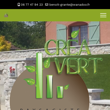
06 77 47 94 23
benoit-grante@wanadoo.fr