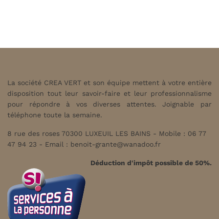
La société CREA VERT et son équipe mettent à votre entière
disposition tout leur savoir-faire et leur professionnalisme
pour répondre à vos diverses attentes. Joignable par
téléphone toute la semaine.
8 rue des roses 70300 LUXEUIL LES BAINS - Mobile : 06 77
47 94 23 - Email :
benoit-grante@wanadoo.fr
Déduction d'impôt possible de 50%.