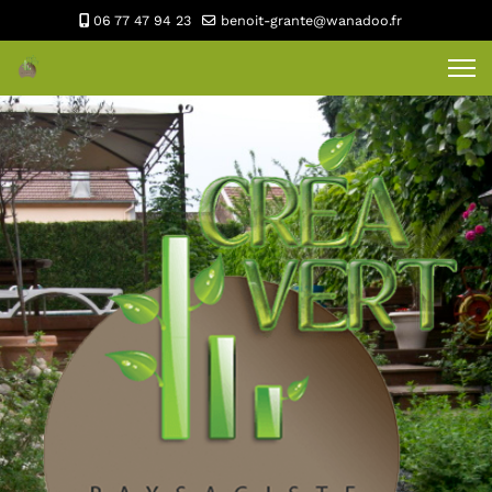
06 77 47 94 23
benoit-grante@wanadoo.fr