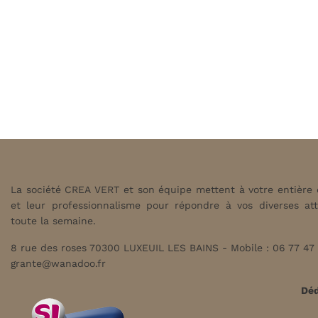
La société CREA VERT et son équipe mettent à votre entière di
et leur professionnalisme pour répondre à vos diverses at
toute la semaine.
8 rue des roses 70300 LUXEUIL LES BAINS - Mobile : 06 77 47 
grante@wanadoo.fr
Déd