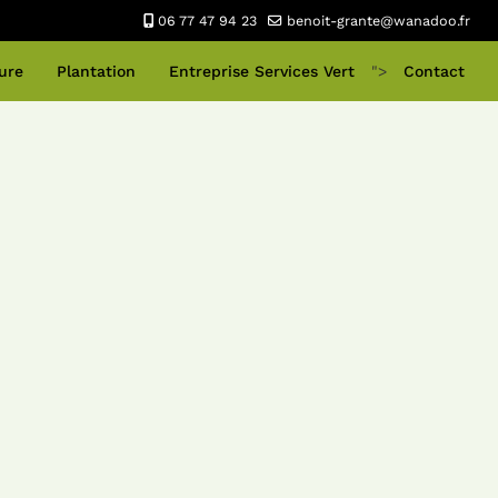
06 77 47 94 23
benoit-grante@wanadoo.fr
ure
Plantation
Entreprise Services Vert
">
Contact