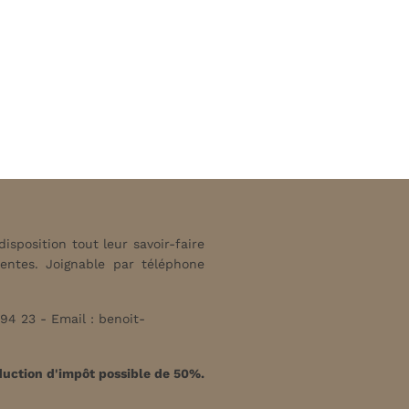
sposition tout leur savoir-faire
tentes. Joignable par téléphone
94 23 - Email :
benoit-
uction d'impôt possible de 50%.