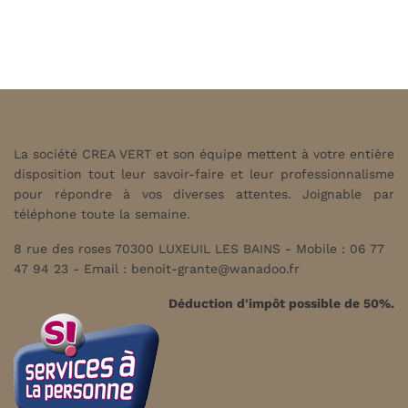
La société CREA VERT et son équipe mettent à votre entière
disposition tout leur savoir-faire et leur professionnalisme
pour répondre à vos diverses attentes. Joignable par
téléphone toute la semaine.
8 rue des roses 70300 LUXEUIL LES BAINS - Mobile : 06 77
47 94 23 - Email :
benoit-grante@wanadoo.fr
Déduction d'impôt possible de 50%.