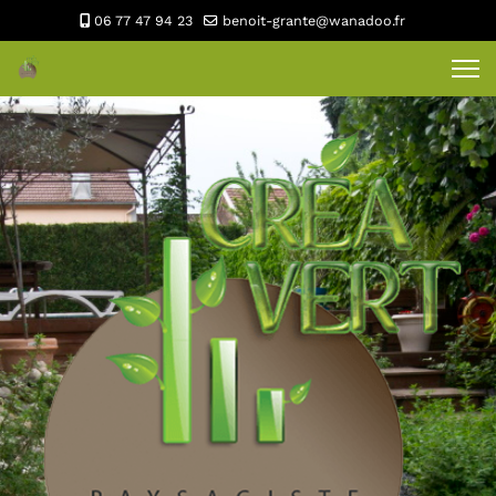
06 77 47 94 23
benoit-grante@wanadoo.fr