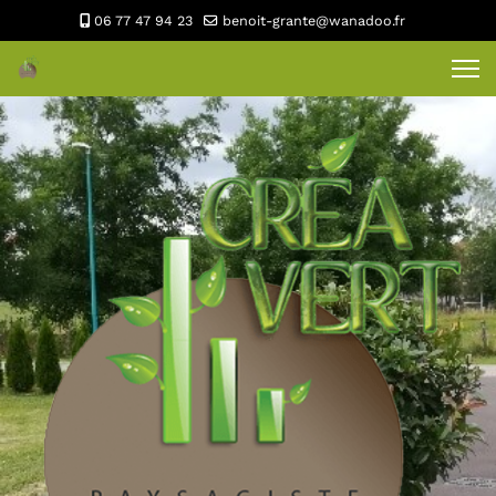
06 77 47 94 23
benoit-grante@wanadoo.fr