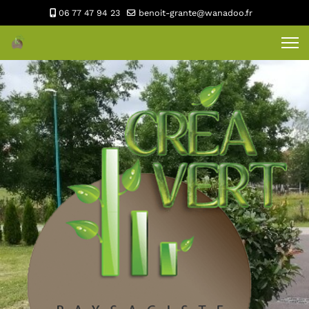
06 77 47 94 23
benoit-grante@wanadoo.fr